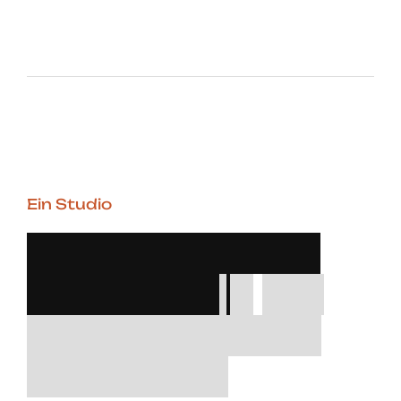
Ein Studio
P
r
o
f
e
s
s
i
o
n
e
l
l
e
U
m
g
e
b
u
n
g
f
ü
r
p
r
o
f
e
s
s
i
o
n
e
l
l
e
K
o
n
z
e
p
t
e