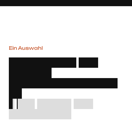
Ein Auswahl
D
u
r
c
h
d
a
c
h
t
e
u
n
d
k
r
e
a
t
i
v
e
P
r
o
d
u
k
t
i
o
n
s
-
U
m
g
e
b
u
n
g
–
W
i
r
s
t
e
l
l
e
n
d
a
s
F
u
n
d
a
m
e
n
t
.