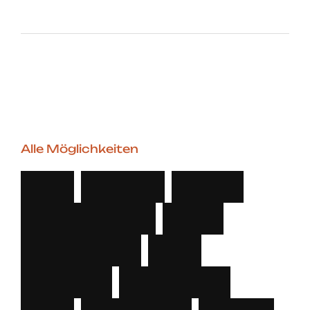
Alle Möglichkeiten
F
ü
r
F
o
t
o
,
F
i
l
m
,
C
o
n
t
e
n
t
u
n
d
E
v
e
n
t
s
.
F
ü
r
k
l
e
i
n
e
T
e
a
m
s