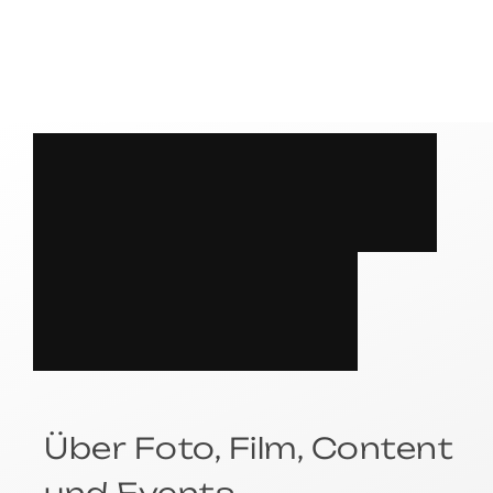
S
P
R
E
C
H
E
N
?
Über Foto, Film, Content
und Events.