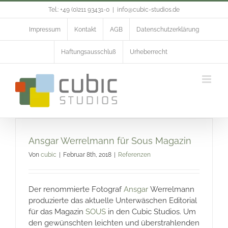
Zum
Tel.: +49 (0)211 93431-0
|
info@cubic-studios.de
Inhalt
springen
Impressum
Kontakt
AGB
Datenschutzerklärung
Haftungsausschluß
Urheberrecht
Ansgar Werrelmann für Sous Magazin
Von
cubic
|
Februar 8th, 2018
|
Referenzen
Der renommierte Fotograf
Ansgar
Werrelmann
produzierte das aktuelle Unterwäschen Editorial
für das Magazin
SOUS
in den Cubic Studios. Um
den gewünschten leichten und überstrahlenden