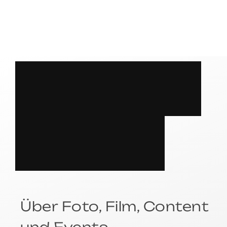
S
P
R
E
C
H
E
N
?
Über Foto, Film, Content
und Events.