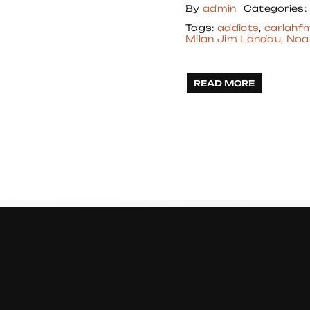
By
admin
Categories:
Tags:
addicts
,
carlahf
Milan Jim Landau
,
Noa
READ MORE
E
C
H
E