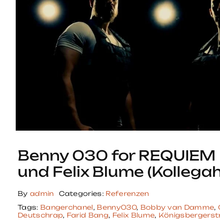
Benny 030 for REQUIEM 
und Felix Blume (Kollegah
By
admin
Categories:
Referenzen
Tags:
Bangerchanel
,
Benny030
,
Bobby van Damme
,
Deutschrap
,
Farid Bang
,
Felix Blume
,
Königsbergerstr