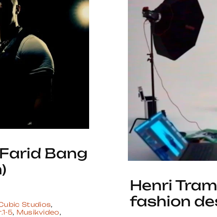
Farid Bang
)
Henri Tra
fashion de
Cubic Studios
,
.1-5
,
Musikvideo
,