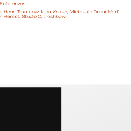
Referenzen
m
,
Henri Trambow
,
luisa Knaup
,
Mietsudio Düsseldorf
,
h Herbst
,
Studio 2
,
trashbow
N
?