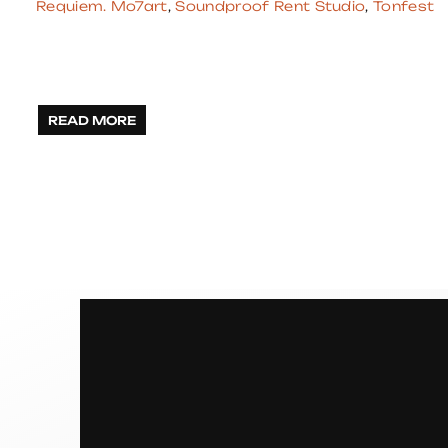
Requiem. Mo7art
,
Soundproof Rent Studio
,
Tonfest
READ MORE
S
P
R