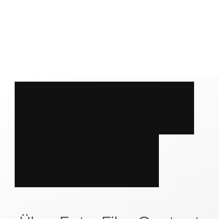
S
P
R
E
C
H
E
N
?