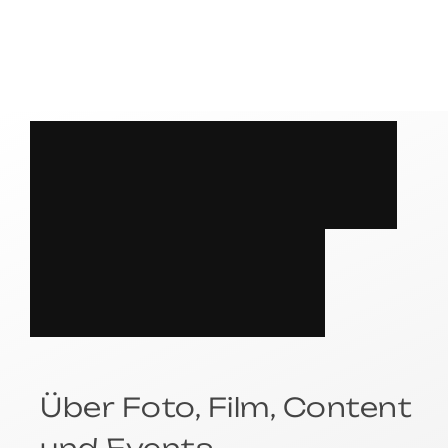
S
P
R
E
C
H
E
N
?
Über Foto, Film, Content
und Events.