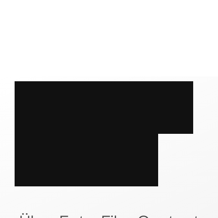
S
P
R
E
C
H
E
N
?