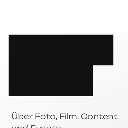
S
P
R
E
C
H
E
N
?
Über Foto, Film, Content
und Events.