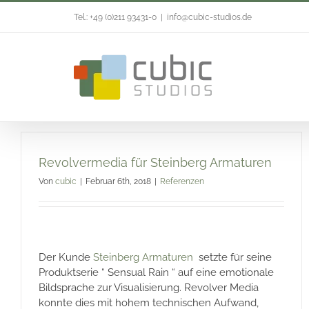
Zum
Tel.: +49 (0)211 93431-0
|
info@cubic-studios.de
Inhalt
springen
Revolvermedia für Steinberg Armaturen
Von
cubic
|
Februar 6th, 2018
|
Referenzen
Der Kunde
Steinberg Armaturen
setzte für seine
Produktserie “ Sensual Rain “ auf eine emotionale
Bildsprache zur Visualisierung. Revolver Media
konnte dies mit hohem technischen Aufwand,