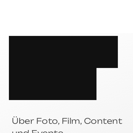
S
P
R
E
C
H
E
N
?
Über Foto, Film, Content
und Events.