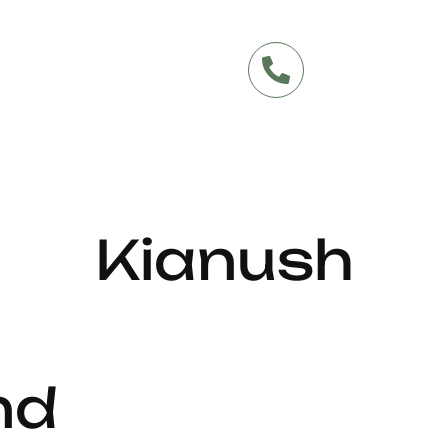
Kianush
nd