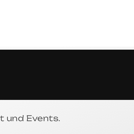
E
C
H
E
t und Events.