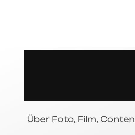
S
P
R
Über Foto, Film, Conten