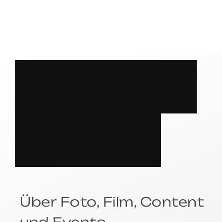
S
P
R
E
C
H
E
N
?
Über Foto, Film, Content
und Events.