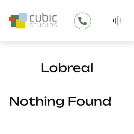
Skip
to
content
Lobreal
Nothing Found