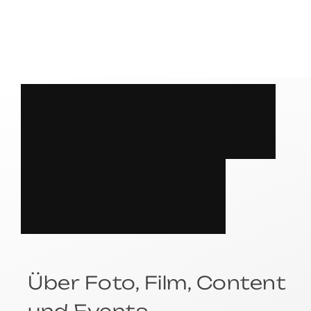
S
P
R
E
C
H
E
N
?
Über Foto, Film, Content
und Events.