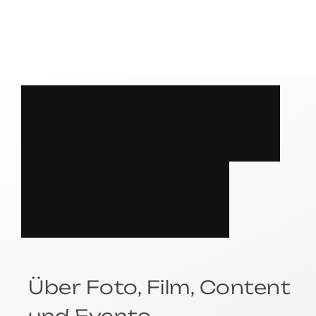
S
P
R
E
C
H
E
N
?
Über Foto, Film, Content
und Events.