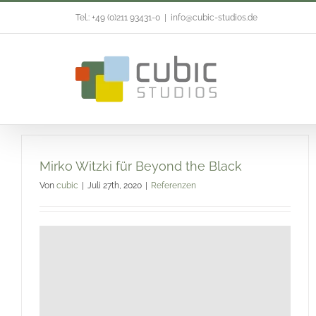
Zum
Tel.: +49 (0)211 93431-0
|
info@cubic-studios.de
Inhalt
springen
Mirko Witzki für Beyond the Black
Von
cubic
|
Juli 27th, 2020
|
Referenzen