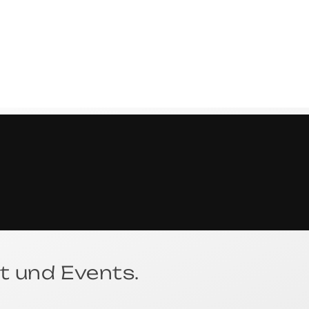
E
C
H
E
t und Events.