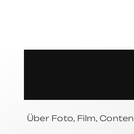
S
P
R
Über Foto, Film, Conten