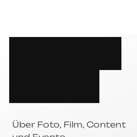
S
P
R
E
C
H
E
N
?
Über Foto, Film, Content
und Events.