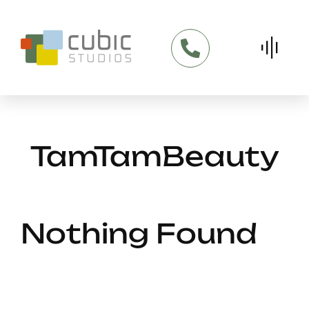
Skip
to
content
TamTamBeauty
Nothing Found