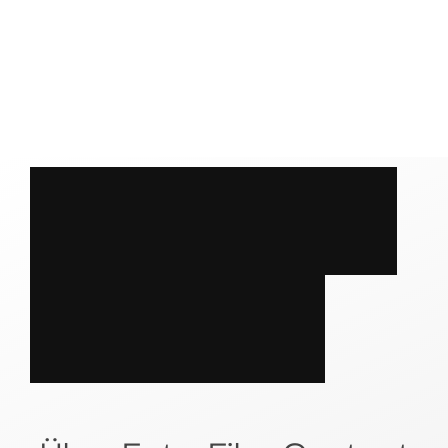
S
P
R
E
C
H
E
N
?