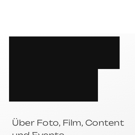
S
P
R
E
C
H
E
N
?
Über Foto, Film, Content
und Events.