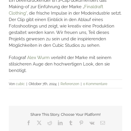
Ein beeindruckender BTS-Clip dokumentiert das
Making-of zur Einführung der Marke „
Finaldraft
Clothing
“
, die frische Impulse in der Modeindustrie setzt.
Der Clip gibt einen Einblick in den Ablauf eines
Fotoshootings und zeigt, wie kreativ eine Produktion
gestaltet werden kann. Wir freuen uns, Teil dieses
Projekts gewesen zu sein und die inspirierenden
Möglichkeiten in den
Cubic
Studios zu sehen.
Fotograf
Alex Wurm
verleiht der Marke mit seinem
stilsicheren Auge den hochwertigen Look, den sie
benötigt.
Von
cubic
|
Oktober 7th, 2024
|
Referenzen
|
0 Kommentare
Share This Story, Choose Your Platform!
Facebook
X
Reddit
LinkedIn
Tumblr
Pinterest
Vk
E-
Mail