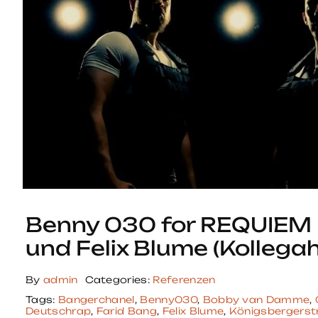
Benny 030 for REQUIEM 
und Felix Blume (Kollegah
By
admin
Categories:
Referenzen
Tags:
Bangerchanel
,
Benny030
,
Bobby van Damme
,
Deutschrap
,
Farid Bang
,
Felix Blume
,
Königsbergerstr