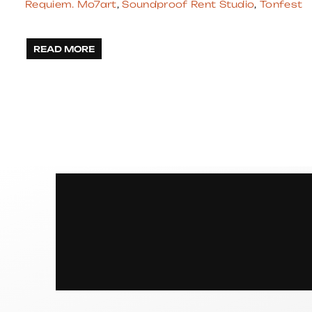
Requiem. Mo7art
,
Soundproof Rent Studio
,
Tonfest
READ MORE
S
P
R